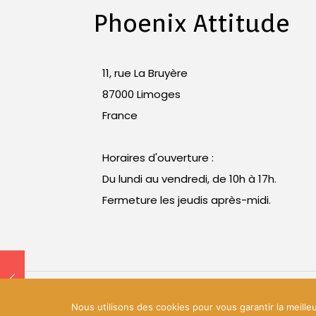
Phoenix Attitude
11, rue La Bruyère
87000 Limoges
France
Horaires d'ouverture :
Du lundi au vendredi, de 10h à 17h.
Fermeture les jeudis après-midi.
© 2018 Phoenix Attitude. Tous droits réserv
Nous utilisons des cookies pour vous garantir la meille