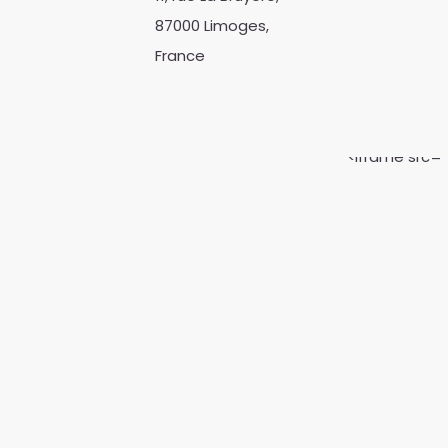
87000 Limoges,
France
<iframe src="