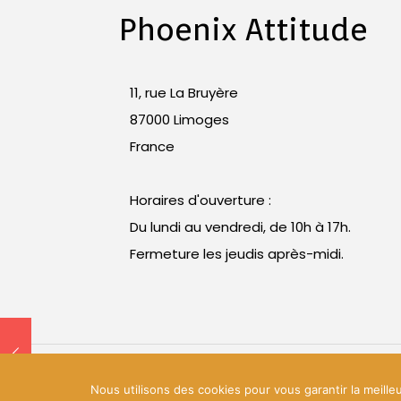
Phoenix Attitude
11, rue La Bruyère
87000 Limoges
France
Horaires d'ouverture :
Du lundi au vendredi, de 10h à 17h.
Fermeture les jeudis après-midi.
© 2018 Phoenix Attitude. Tous droits réserv
Nous utilisons des cookies pour vous garantir la meille