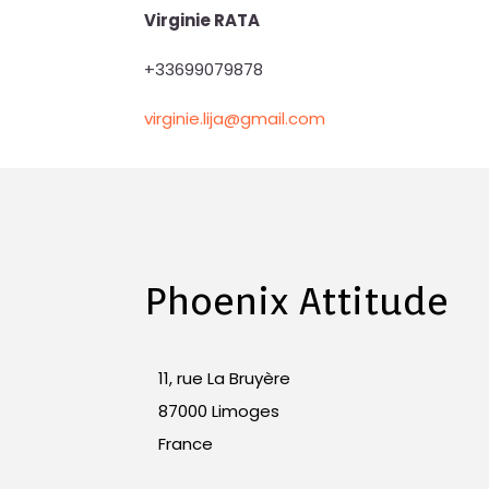
Virginie RATA
+33699079878
virginie.lija@gmail.com
Phoenix Attitude
11, rue La Bruyère
87000 Limoges
France